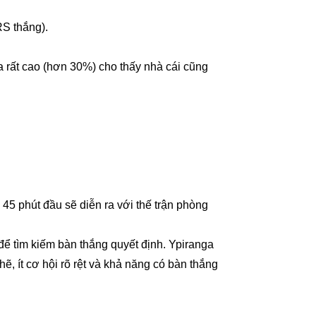
RS thắng).
a rất cao (hơn 30%) cho thấy nhà cái cũng
5 phút đầu sẽ diễn ra với thế trận phòng
để tìm kiếm bàn thắng quyết định. Ypiranga
, ít cơ hội rõ rệt và khả năng có bàn thắng