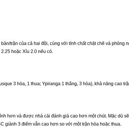
 1 bàn/trận của cả hai đội, cùng với tính chất chặt chẽ và phòn
2.25 hoặc Xỉu 2.0 nếu có.
rusque 3 hòa, 1 thua; Ypiranga 1 thắng, 3 hòa), khả năng cao trận
ỉnh hơn và được nhà cái đánh giá cao hơn một chút. Mặc dù sẽ l
SC giành 3 điểm vẫn cao hơn so với một trận hòa hoặc thua.