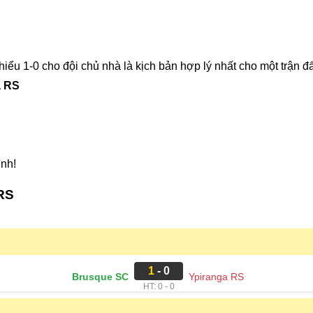
thiểu 1-0 cho đội chủ nhà là kịch bản hợp lý nhất cho một trận đ
a RS
ình!
 RS
1
-
0
Brusque SC
Ypiranga RS
HT: 0 - 0