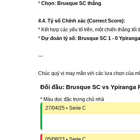
*
Chọn: Brusque SC thắng
4.4. Tỷ số Chính xác (Correct Score):
* Kết hợp các yếu tố trên, một chiến thắng tối 
*
Dự đoán tỷ số: Brusque SC 1 - 0 Ypirang
---
Chúc quý vị may mắn với các lựa chọn của m
Đối đầu: Brusque SC vs Ypiranga
* Màu dọc đặc trưng chủ nhà
27/04/25 • Serie C
05/08/23 • Serie C