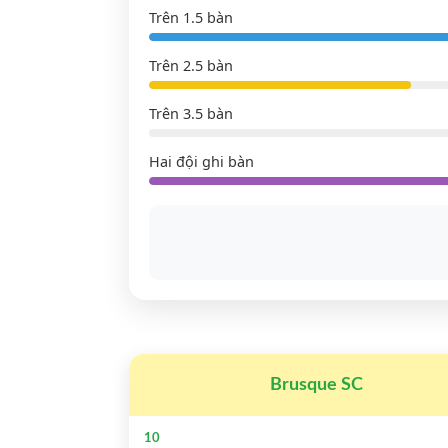
Trên 1.5 bàn
Trên 2.5 bàn
Trên 3.5 bàn
Hai đội ghi bàn
Brusque SC
10