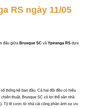
ga RS ngày 11/05
ận đấu giữa
Brusque SC
và
Ypiranga RS
dựa
số thống kê ban đầu. Cả hai đội đều có hiệu
về chiến thuật. Brusque SC có lợi thế sân nhà
ua). Tỷ lệ cược từ nhà cái cũng phản ánh sự ưu