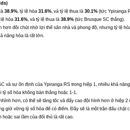
dds)
 là
38.9%
, tỷ lệ hòa
31.6%
, và tỷ lệ thua là
30.1%
(tức Ypiranga 
ỷ lệ hòa
31.6%
, và tỷ lệ thua là
38.9%
(tức Brusque SC thắng).
hơn đôi chút nhờ lợi thế sân nhà và phong độ, nhưng tỷ lệ hò
ả năng hòa là rất lớn.
và sự ổn định của Ypiranga RS trong hiệp 1, nhiều khả năng 4
ới tỷ số hòa không bàn thắng hoặc 1-1.
hỉnh hơn, có thể sẽ tăng tốc và đẩy cao đội hình hơn ở hiệp 2 
giữ vững tỷ số hòa để có điểm. Đây sẽ là một trận đấu chặt chẽ
hoặc sai lầm của đối thủ là rất cao.