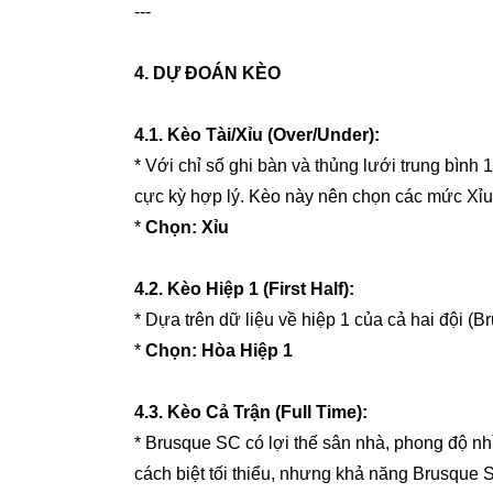
---
4. DỰ ĐOÁN KÈO
4.1. Kèo Tài/Xỉu (Over/Under):
* Với chỉ số ghi bàn và thủng lưới trung bình
cực kỳ hợp lý. Kèo này nên chọn các mức Xỉu 
*
Chọn: Xỉu
4.2. Kèo Hiệp 1 (First Half):
* Dựa trên dữ liệu về hiệp 1 của cả hai đội (B
*
Chọn: Hòa Hiệp 1
4.3. Kèo Cả Trận (Full Time):
* Brusque SC có lợi thế sân nhà, phong độ nh
cách biệt tối thiểu, nhưng khả năng Brusque 