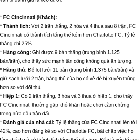
*
FC Cincinnati (Khách):
*
Thành tích:
Với 2 trận thắng, 2 hòa và 4 thua sau 8 trận, FC
Cincinnati có thành tích tổng thể kém hơn Charlotte FC. Tỷ lệ
thắng chỉ 25%.
*
Hàng công:
Ghi được 9 bàn thắng (trung bình 1.125
bàn/trận), cho thấy sức mạnh tấn công không quá ấn tượng.
*
Hàng thủ:
Để lọt lưới 11 bàn (trung bình 1.375 bàn/trận) và
giữ sạch lưới 2 trận, hàng thủ của họ có vẻ dễ bị xuyên thủng
hơn so với đối thủ.
*
Hiệp 1:
Có 2 trận thắng, 3 hòa và 3 thua ở hiệp 1, cho thấy
FC Cincinnati thường gặp khó khăn hoặc chơi cầm chừng
trong nửa đầu trận đấu.
*
Đánh giá của nhà cái:
Tỷ lệ thắng của FC Cincinnati lên tới
42%, cao hơn đáng kể so với Charlotte FC, bất chấp việc họ
làm khách và có thành tích tổng thể yếu hơn. Đây là yếu tố cực