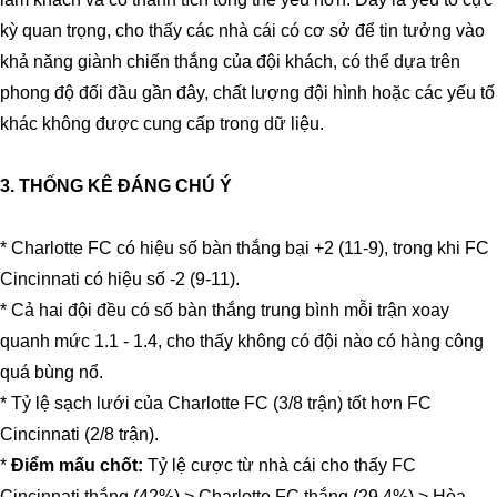
kỳ quan trọng, cho thấy các nhà cái có cơ sở để tin tưởng vào
khả năng giành chiến thắng của đội khách, có thể dựa trên
phong độ đối đầu gần đây, chất lượng đội hình hoặc các yếu tố
khác không được cung cấp trong dữ liệu.
3. THỐNG KÊ ĐÁNG CHÚ Ý
* Charlotte FC có hiệu số bàn thắng bại +2 (11-9), trong khi FC
Cincinnati có hiệu số -2 (9-11).
* Cả hai đội đều có số bàn thắng trung bình mỗi trận xoay
quanh mức 1.1 - 1.4, cho thấy không có đội nào có hàng công
quá bùng nổ.
* Tỷ lệ sạch lưới của Charlotte FC (3/8 trận) tốt hơn FC
Cincinnati (2/8 trận).
*
Điểm mấu chốt:
Tỷ lệ cược từ nhà cái cho thấy FC
Cincinnati thắng (42%) > Charlotte FC thắng (29.4%) > Hòa