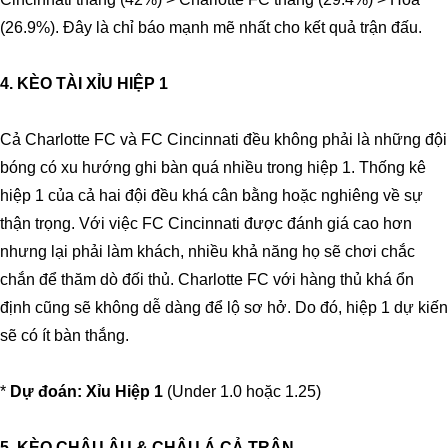
(26.9%). Đây là chỉ báo mạnh mẽ nhất cho kết quả trận đấu.
4. KÈO TÀI XỈU HIỆP 1
Cả Charlotte FC và FC Cincinnati đều không phải là những đội
bóng có xu hướng ghi bàn quá nhiều trong hiệp 1. Thống kê
hiệp 1 của cả hai đội đều khá cân bằng hoặc nghiêng về sự
thận trọng. Với việc FC Cincinnati được đánh giá cao hơn
nhưng lại phải làm khách, nhiều khả năng họ sẽ chơi chắc
chắn để thăm dò đối thủ. Charlotte FC với hàng thủ khá ổn
định cũng sẽ không dễ dàng để lộ sơ hở. Do đó, hiệp 1 dự kiến
sẽ có ít bàn thắng.
*
Dự đoán:
Xỉu Hiệp 1
(Under 1.0 hoặc 1.25)
5. KÈO CHÂU ÂU & CHÂU Á CẢ TRẬN