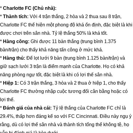
*
Charlotte FC (Chủ nhà):
*
Thành tích:
Với 4 trận thắng, 2 hòa và 2 thua sau 8 trận,
Charlotte FC thể hiện một phong độ khá ổn định, đặc biệt là khi
được chơi trên sân nhà. Tỷ lệ thắng 50% là khá tốt.
*
Hàng công:
Ghi được 11 bàn thắng (trung bình 1.375
bàn/trận) cho thấy khả năng tấn công ở mức khá.
*
Hàng thủ:
Để lọt lưới 9 bàn (trung bình 1.125 bàn/trận) và
giữ sạch lưới 3 trận là điểm mạnh của Charlotte. Họ có khả
năng phòng ngự tốt, đặc biệt là khi có lợi thế sân nhà.
*
Hiệp 1:
Có 3 trận thắng, 3 hòa và 2 thua ở hiệp 1, cho thấy
Charlotte FC thường nhập cuộc tương đối cân bằng hoặc có
lợi thế.
*
Đánh giá của nhà cái:
Tỷ lệ thắng của Charlotte FC chỉ là
29.4%, thấp hơn đáng kể so với FC Cincinnati. Điều này ngụ ý
rằng, dù có lợi thế sân nhà và thành tích tổng thể không tệ, họ
vẫn bị đánh giá là kèo dưới.