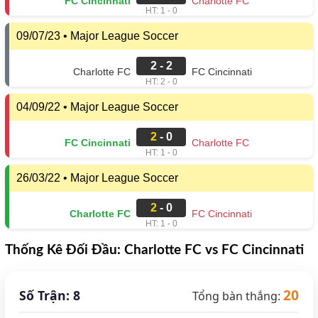
FC Cincinnati
Charlotte FC
HT: 1 - 0
09/07/23 • Major League Soccer
2
-
2
Charlotte FC
FC Cincinnati
HT: 2 - 0
04/09/22 • Major League Soccer
2
-
0
FC Cincinnati
Charlotte FC
HT: 1 - 0
26/03/22 • Major League Soccer
2
-
0
Charlotte FC
FC Cincinnati
HT: 1 - 0
Thống Kê Đối Đầu: Charlotte FC vs FC Cincinnati
20
Số Trận: 8
Tổng bàn thắng: