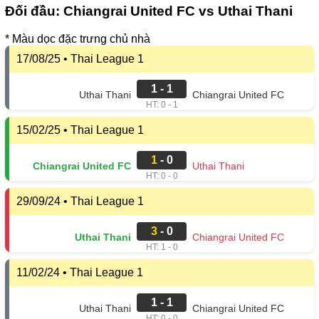
Đối đầu: Chiangrai United FC vs Uthai Thani
* Màu dọc đặc trưng chủ nhà
17/08/25 • Thai League 1
1
-
1
Uthai Thani
Chiangrai United FC
HT: 0 - 1
15/02/25 • Thai League 1
1
-
0
Chiangrai United FC
Uthai Thani
HT: 0 - 0
29/09/24 • Thai League 1
3
-
0
Uthai Thani
Chiangrai United FC
HT: 1 - 0
11/02/24 • Thai League 1
1
-
1
Uthai Thani
Chiangrai United FC
HT: 0 - 0