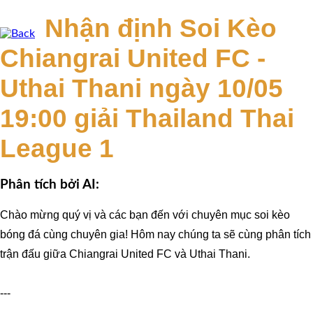
Nhận định Soi Kèo
Chiangrai United FC -
Uthai Thani ngày 10/05
19:00 giải Thailand Thai
League 1
Phân tích bởi AI:
Chào mừng quý vị và các bạn đến với chuyên mục soi kèo
bóng đá cùng chuyên gia! Hôm nay chúng ta sẽ cùng phân tích
trận đấu giữa Chiangrai United FC và Uthai Thani.
---