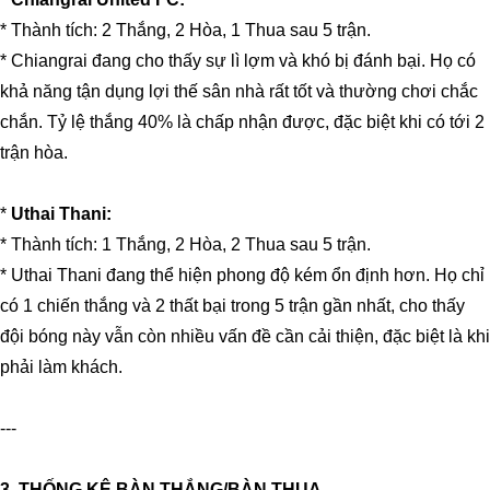
* Thành tích: 2 Thắng, 2 Hòa, 1 Thua sau 5 trận.
* Chiangrai đang cho thấy sự lì lợm và khó bị đánh bại. Họ có
khả năng tận dụng lợi thế sân nhà rất tốt và thường chơi chắc
chắn. Tỷ lệ thắng 40% là chấp nhận được, đặc biệt khi có tới 2
trận hòa.
*
Uthai Thani:
* Thành tích: 1 Thắng, 2 Hòa, 2 Thua sau 5 trận.
* Uthai Thani đang thể hiện phong độ kém ổn định hơn. Họ chỉ
có 1 chiến thắng và 2 thất bại trong 5 trận gần nhất, cho thấy
đội bóng này vẫn còn nhiều vấn đề cần cải thiện, đặc biệt là khi
phải làm khách.
---
3. THỐNG KÊ BÀN THẮNG/BÀN THUA