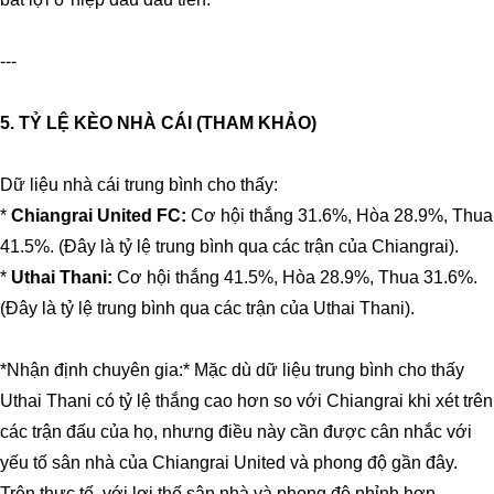
---
5. TỶ LỆ KÈO NHÀ CÁI (THAM KHẢO)
Dữ liệu nhà cái trung bình cho thấy:
*
Chiangrai United FC:
Cơ hội thắng 31.6%, Hòa 28.9%, Thua
41.5%. (Đây là tỷ lệ trung bình qua các trận của Chiangrai).
*
Uthai Thani:
Cơ hội thắng 41.5%, Hòa 28.9%, Thua 31.6%.
(Đây là tỷ lệ trung bình qua các trận của Uthai Thani).
*Nhận định chuyên gia:* Mặc dù dữ liệu trung bình cho thấy
Uthai Thani có tỷ lệ thắng cao hơn so với Chiangrai khi xét trên
các trận đấu của họ, nhưng điều này cần được cân nhắc với
yếu tố sân nhà của Chiangrai United và phong độ gần đây.
Trên thực tế, với lợi thế sân nhà và phong độ nhỉnh hơn,