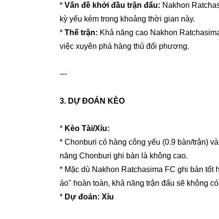
*
Vấn đề khởi đầu trận đấu:
Nakhon Ratchasi
kỳ yếu kém trong khoảng thời gian này.
*
Thế trận:
Khả năng cao Nakhon Ratchasima F
việc xuyên phá hàng thủ đối phương.
---
3. DỰ ĐOÁN KÈO
*
Kèo Tài/Xỉu:
* Chonburi có hàng công yếu (0.9 bàn/trận) v
năng Chonburi ghi bàn là không cao.
* Mặc dù Nakhon Ratchasima FC ghi bàn tốt hơ
áo" hoàn toàn, khả năng trận đấu sẽ không có
*
Dự đoán: Xỉu