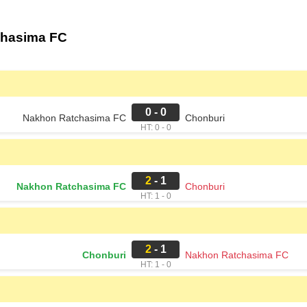
chasima FC
0
-
0
Nakhon Ratchasima FC
Chonburi
HT: 0 - 0
2
-
1
Nakhon Ratchasima FC
Chonburi
HT: 1 - 0
2
-
1
Chonburi
Nakhon Ratchasima FC
HT: 1 - 0