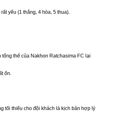
ất yếu (1 thắng, 4 hòa, 5 thua).
h tổng thể của Nakhon Ratchasima FC lại
t ổn.
tối thiểu cho đội khách là kịch bản hợp lý