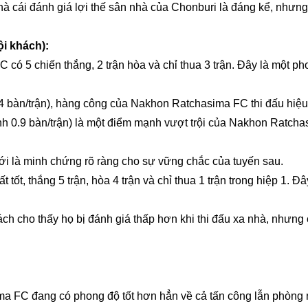
à cái đánh giá lợi thế sân nhà của Chonburi là đáng kể, nhưng
i khách):
ó 5 chiến thắng, 2 trận hòa và chỉ thua 3 trận. Đây là một pho
.4 bàn/trận), hàng công của Nakhon Ratchasima FC thi đấu hiệu 
ình 0.9 bàn/trận) là một điểm mạnh vượt trội của Nakhon Rat
ưới là minh chứng rõ ràng cho sự vững chắc của tuyến sau.
t, thắng 5 trận, hòa 4 trận và chỉ thua 1 trận trong hiệp 1. Đây
ch cho thấy họ bị đánh giá thấp hơn khi thi đấu xa nhà, nhưng 
 FC đang có phong độ tốt hơn hẳn về cả tấn công lẫn phòng 