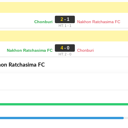
2
-
1
Chonburi
Nakhon Ratchasima FC
HT: 1 - 1
4
-
0
Nakhon Ratchasima FC
Chonburi
HT: 2 - 0
hon Ratchasima FC