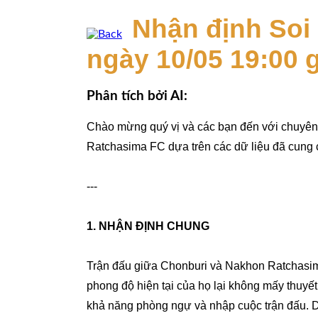
Nhận định Soi
ngày 10/05 19:00 g
Phân tích bởi AI:
Chào mừng quý vị và các bạn đến với chuyên 
Ratchasima FC dựa trên các dữ liệu đã cung 
---
1. NHẬN ĐỊNH CHUNG
Trận đấu giữa Chonburi và Nakhon Ratchasima
phong độ hiện tại của họ lại không mấy thuyế
khả năng phòng ngự và nhập cuộc trận đấu. 