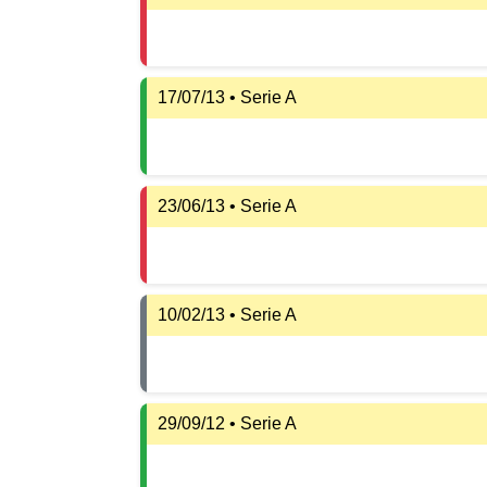
17/07/13 • Serie A
23/06/13 • Serie A
10/02/13 • Serie A
29/09/12 • Serie A