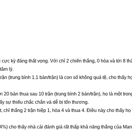
c kỳ đáng thất vọng. Với chỉ 2 chiến thắng, 0 hòa và tới 8 thất
tâm lý.
ận (trung bình 1.1 bàn/trận) là con số không quá tệ, cho thấy 
 20 bàn thua sau 10 trận (trung bình 2 bàn/trận), họ là một t
hấy sự thiếu chắc chắn và dễ bị tổn thương.
chỉ thắng 2 trận hiệp 1, hòa 4 và thua 4. Điều này cho thấy h
4%) cho thấy nhà cái đánh giá rất thấp khả năng thắng của Mant