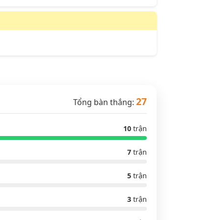
27
Tổng bàn thắng:
10
trận
7
trận
5
trận
3
trận