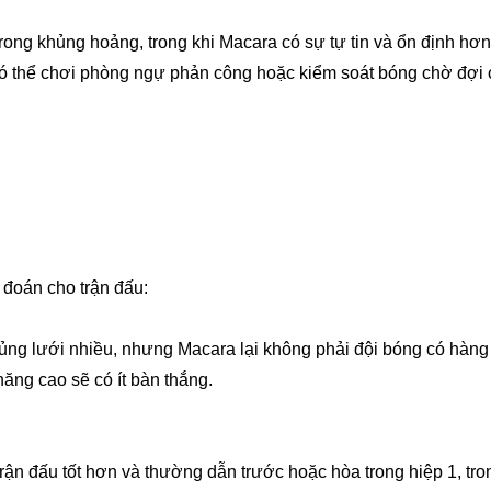
ong khủng hoảng, trong khi Macara có sự tự tin và ổn định hơn
ó thể chơi phòng ngự phản công hoặc kiểm soát bóng chờ đợi c
ự đoán cho trận đấu:
ng lưới nhiều, nhưng Macara lại không phải đội bóng có hàn
năng cao sẽ có ít bàn thắng.
ận đấu tốt hơn và thường dẫn trước hoặc hòa trong hiệp 1, tr