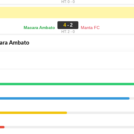
HT: 0 - 0
4
-
2
Macara Ambato
Manta FC
HT: 2 - 0
cara Ambato