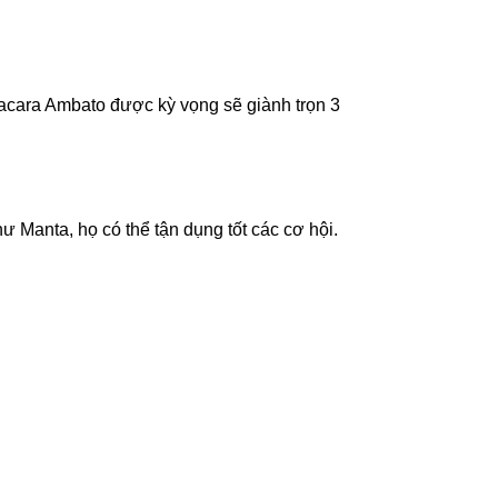
acara Ambato được kỳ vọng sẽ giành trọn 3
 Manta, họ có thể tận dụng tốt các cơ hội.