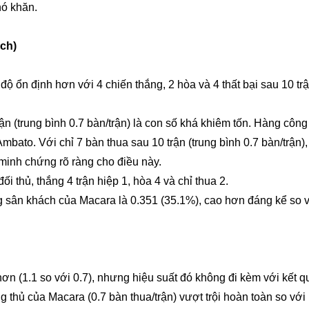
hó khăn.
ch)
ổn định hơn với 4 chiến thắng, 2 hòa và 4 thất bại sau 10 trậ
ận (trung bình 0.7 bàn/trận) là con số khá khiêm tốn. Hàng cô
bato. Với chỉ 7 bàn thua sau 10 trận (trung bình 0.7 bàn/trận
 minh chứng rõ ràng cho điều này.
 thủ, thắng 4 trận hiệp 1, hòa 4 và chỉ thua 2.
 sân khách của Macara là 0.351 (35.1%), cao hơn đáng kể so 
n (1.1 so với 0.7), nhưng hiệu suất đó không đi kèm với kết q
g thủ của Macara (0.7 bàn thua/trận) vượt trội hoàn toàn so với