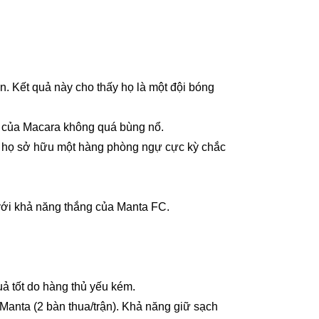
n. Kết quả này cho thấy họ là một đội bóng
ng của Macara không quá bùng nổ.
), họ sở hữu một hàng phòng ngự cực kỳ chắc
với khả năng thắng của Manta FC.
uả tốt do hàng thủ yếu kém.
 Manta (2 bàn thua/trận). Khả năng giữ sạch