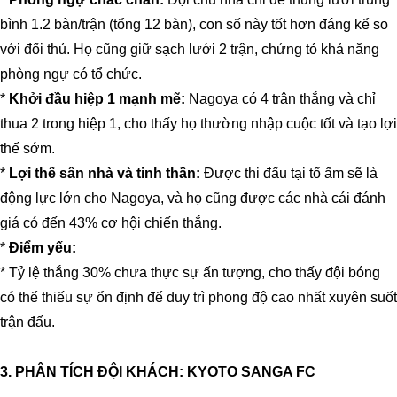
bình 1.2 bàn/trận (tổng 12 bàn), con số này tốt hơn đáng kể so
với đối thủ. Họ cũng giữ sạch lưới 2 trận, chứng tỏ khả năng
phòng ngự có tổ chức.
*
Khởi đầu hiệp 1 mạnh mẽ:
Nagoya có 4 trận thắng và chỉ
thua 2 trong hiệp 1, cho thấy họ thường nhập cuộc tốt và tạo lợi
thế sớm.
*
Lợi thế sân nhà và tinh thần:
Được thi đấu tại tổ ấm sẽ là
động lực lớn cho Nagoya, và họ cũng được các nhà cái đánh
giá có đến 43% cơ hội chiến thắng.
*
Điểm yếu:
* Tỷ lệ thắng 30% chưa thực sự ấn tượng, cho thấy đội bóng
có thể thiếu sự ổn định để duy trì phong độ cao nhất xuyên suốt
trận đấu.
3. PHÂN TÍCH ĐỘI KHÁCH: KYOTO SANGA FC