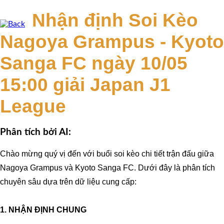
Nhận định Soi Kèo
Nagoya Grampus - Kyoto
Sanga FC ngày 10/05
15:00 giải Japan J1
League
Phân tích bởi AI:
Chào mừng quý vị đến với buổi soi kèo chi tiết trận đấu giữa
Nagoya Grampus và Kyoto Sanga FC. Dưới đây là phân tích
chuyên sâu dựa trên dữ liệu cung cấp:
1. NHẬN ĐỊNH CHUNG