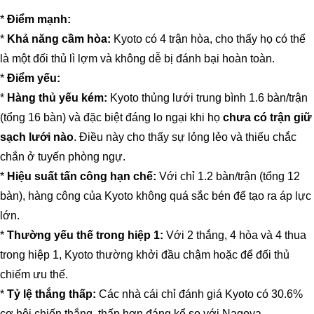
*
Điểm mạnh:
*
Khả năng cầm hòa:
Kyoto có 4 trận hòa, cho thấy họ có thể
là một đối thủ lì lợm và không dễ bị đánh bại hoàn toàn.
*
Điểm yếu:
*
Hàng thủ yếu kém:
Kyoto thủng lưới trung bình 1.6 bàn/trận
(tổng 16 bàn) và đặc biệt đáng lo ngại khi họ
chưa có trận giữ
sạch lưới nào
. Điều này cho thấy sự lỏng lẻo và thiếu chắc
chắn ở tuyến phòng ngự.
*
Hiệu suất tấn công hạn chế:
Với chỉ 1.2 bàn/trận (tổng 12
bàn), hàng công của Kyoto không quá sắc bén để tạo ra áp lực
lớn.
*
Thường yếu thế trong hiệp 1:
Với 2 thắng, 4 hòa và 4 thua
trong hiệp 1, Kyoto thường khởi đầu chậm hoặc để đối thủ
chiếm ưu thế.
*
Tỷ lệ thắng thấp:
Các nhà cái chỉ đánh giá Kyoto có 30.6%
cơ hội chiến thắng, thấp hơn đáng kể so với Nagoya.