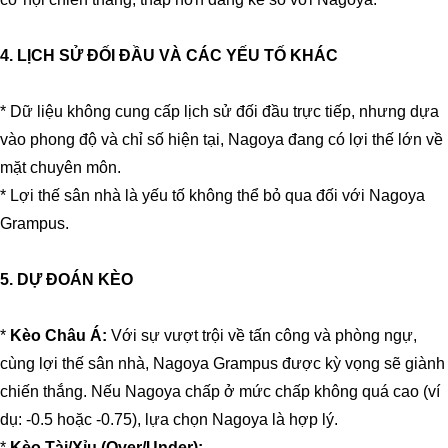
4. LỊCH SỬ ĐỐI ĐẦU VÀ CÁC YẾU TỐ KHÁC
* Dữ liệu không cung cấp lịch sử đối đầu trực tiếp, nhưng dựa
vào phong độ và chỉ số hiện tại, Nagoya đang có lợi thế lớn về
mặt chuyên môn.
* Lợi thế sân nhà là yếu tố không thể bỏ qua đối với Nagoya
Grampus.
5. DỰ ĐOÁN KÈO
*
Kèo Châu Á:
Với sự vượt trội về tấn công và phòng ngự,
cùng lợi thế sân nhà, Nagoya Grampus được kỳ vọng sẽ giành
chiến thắng. Nếu Nagoya chấp ở mức chấp không quá cao (ví
dụ: -0.5 hoặc -0.75), lựa chọn Nagoya là hợp lý.
*
Kèo Tài/Xỉu (Over/Under):