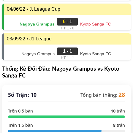
04/06/22 • J. League Cup
6
-
1
Nagoya Grampus
Kyoto Sanga FC
HT: 1 - 0
03/05/22 • J1 League
1
-
1
Nagoya Grampus
Kyoto Sanga FC
HT: 1 - 1
Thống Kê Đối Đầu: Nagoya Grampus vs Kyoto
Sanga FC
28
Số Trận: 10
Tổng bàn thắng:
Trên 0.5 bàn
10
trận
Trên 1.5 bàn
8
trận