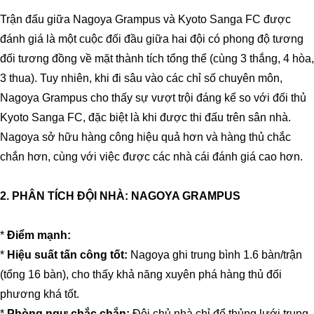
Trận đấu giữa Nagoya Grampus và Kyoto Sanga FC được
đánh giá là một cuộc đối đầu giữa hai đội có phong độ tương
đối tương đồng về mặt thành tích tổng thể (cùng 3 thắng, 4 hòa,
3 thua). Tuy nhiên, khi đi sâu vào các chỉ số chuyên môn,
Nagoya Grampus cho thấy sự vượt trội đáng kể so với đối thủ
Kyoto Sanga FC, đặc biệt là khi được thi đấu trên sân nhà.
Nagoya sở hữu hàng công hiệu quả hơn và hàng thủ chắc
chắn hơn, cùng với việc được các nhà cái đánh giá cao hơn.
2. PHÂN TÍCH ĐỘI NHÀ: NAGOYA GRAMPUS
*
Điểm mạnh:
*
Hiệu suất tấn công tốt:
Nagoya ghi trung bình 1.6 bàn/trận
(tổng 16 bàn), cho thấy khả năng xuyên phá hàng thủ đối
phương khá tốt.
*
Phòng ngự chắc chắn:
Đội chủ nhà chỉ để thủng lưới trung