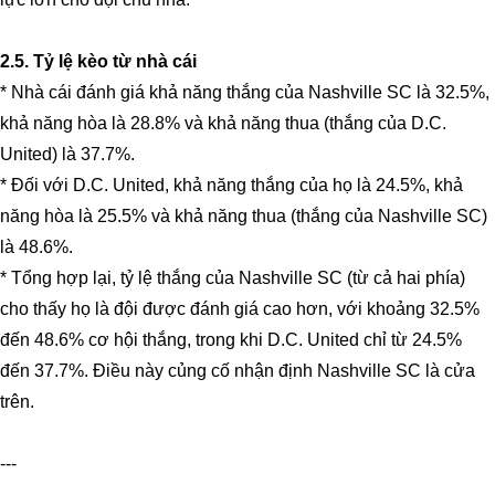
2.5. Tỷ lệ kèo từ nhà cái
* Nhà cái đánh giá khả năng thắng của Nashville SC là 32.5%,
khả năng hòa là 28.8% và khả năng thua (thắng của D.C.
United) là 37.7%.
* Đối với D.C. United, khả năng thắng của họ là 24.5%, khả
năng hòa là 25.5% và khả năng thua (thắng của Nashville SC)
là 48.6%.
* Tổng hợp lại, tỷ lệ thắng của Nashville SC (từ cả hai phía)
cho thấy họ là đội được đánh giá cao hơn, với khoảng 32.5%
đến 48.6% cơ hội thắng, trong khi D.C. United chỉ từ 24.5%
đến 37.7%. Điều này củng cố nhận định Nashville SC là cửa
trên.
---