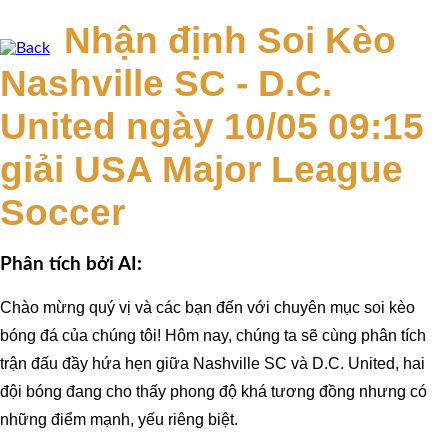
Nhận định Soi Kèo
Nashville SC - D.C.
United ngày 10/05 09:15
giải USA Major League
Soccer
Phân tích bởi AI:
Chào mừng quý vị và các bạn đến với chuyên mục soi kèo
bóng đá của chúng tôi! Hôm nay, chúng ta sẽ cùng phân tích
trận đấu đầy hứa hẹn giữa Nashville SC và D.C. United, hai
đội bóng đang cho thấy phong độ khá tương đồng nhưng có
những điểm mạnh, yếu riêng biệt.