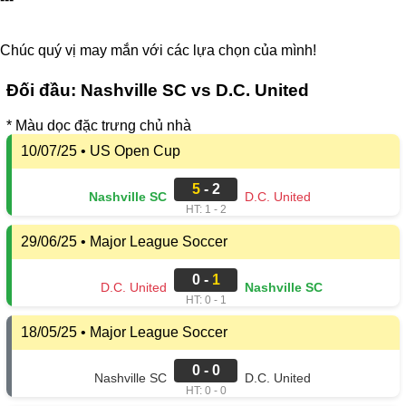
Chúc quý vị may mắn với các lựa chọn của mình!
Đối đầu: Nashville SC vs D.C. United
* Màu dọc đặc trưng chủ nhà
10/07/25 • US Open Cup
5
-
2
Nashville SC
D.C. United
HT: 1 - 2
29/06/25 • Major League Soccer
0
-
1
D.C. United
Nashville SC
HT: 0 - 1
18/05/25 • Major League Soccer
0
-
0
Nashville SC
D.C. United
HT: 0 - 0