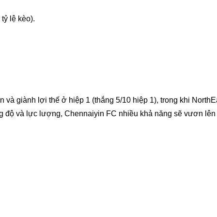
tỷ lệ kèo).
và giành lợi thế ở hiệp 1 (thắng 5/10 hiệp 1), trong khi North
ng độ và lực lượng, Chennaiyin FC nhiều khả năng sẽ vươn lên 