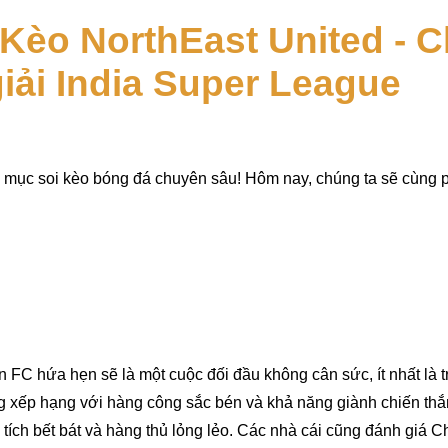
Kèo NorthEast United - 
giải India Super League
mục soi kèo bóng đá chuyên sâu! Hôm nay, chúng ta sẽ cùng p
 FC hứa hẹn sẽ là một cuộc đối đầu không cân sức, ít nhất là t
ng xếp hạng với hàng công sắc bén và khả năng giành chiến thắ
nh tích bết bát và hàng thủ lỏng lẻo. Các nhà cái cũng đánh giá