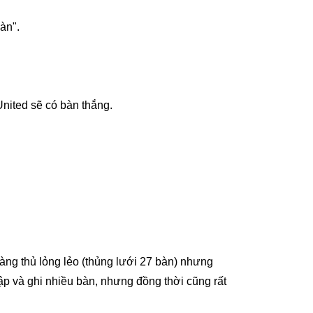
àn".
United sẽ có bàn thắng.
àng thủ lỏng lẻo (thủng lưới 27 bàn) nhưng
ập và ghi nhiều bàn, nhưng đồng thời cũng rất