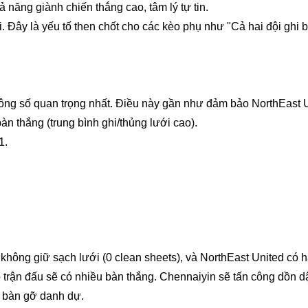
năng giành chiến thắng cao, tâm lý tự tin.
. Đây là yếu tố then chốt cho các kèo phụ như "Cả hai đội ghi b
thông số quan trọng nhất. Điều này gần như đảm bảo NorthEast 
àn thắng (trung bình ghi/thủng lưới cao).
1.
hông giữ sạch lưới (0 clean sheets), và NorthEast United có h
o trận đấu sẽ có nhiều bàn thắng. Chennaiyin sẽ tấn công dồn d
c bàn gỡ danh dự.