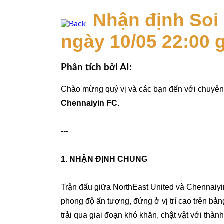
Nhận định Soi 
ngày 10/05 22:00 
Phân tích bởi AI:
Chào mừng quý vị và các bạn đến với chuyên 
Chennaiyin FC
.
---
1. NHẬN ĐỊNH CHUNG
Trận đấu giữa NorthEast United và Chennaiyin
phong độ ấn tượng, đứng ở vị trí cao trên bả
trải qua giai đoạn khó khăn, chật vật với thà