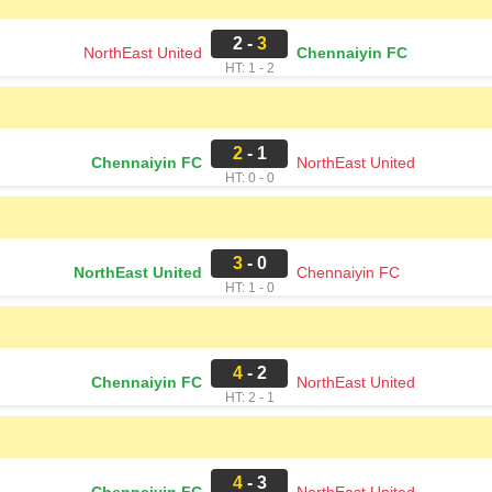
2
-
3
NorthEast United
Chennaiyin FC
HT: 1 - 2
2
-
1
Chennaiyin FC
NorthEast United
HT: 0 - 0
3
-
0
NorthEast United
Chennaiyin FC
HT: 1 - 0
4
-
2
Chennaiyin FC
NorthEast United
HT: 2 - 1
4
-
3
Chennaiyin FC
NorthEast United