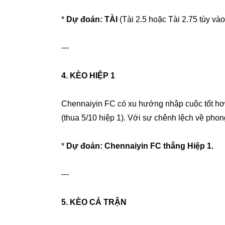
*
Dự đoán:
TÀI
(Tài 2.5 hoặc Tài 2.75 tùy vào 
---
4. KÈO HIỆP 1
Chennaiyin FC có xu hướng nhập cuộc tốt hơn 
(thua 5/10 hiệp 1). Với sự chênh lệch về pho
*
Dự đoán:
Chennaiyin FC thắng Hiệp 1.
---
5. KÈO CẢ TRẬN