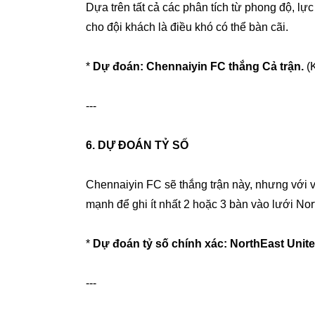
Dựa trên tất cả các phân tích từ phong độ, lự
cho đội khách là điều khó có thể bàn cãi.
*
Dự đoán:
Chennaiyin FC thắng Cả trận.
(K
---
6. DỰ ĐOÁN TỶ SỐ
Chennaiyin FC sẽ thắng trận này, nhưng với 
mạnh để ghi ít nhất 2 hoặc 3 bàn vào lưới Nor
*
Dự đoán tỷ số chính xác:
NorthEast Unite
---