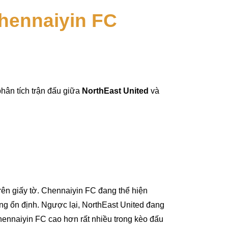
Chennaiyin FC
hân tích trận đấu giữa
NorthEast United
và
rên giấy tờ. Chennaiyin FC đang thể hiện
ng ổn định. Ngược lại, NorthEast United đang
 Chennaiyin FC cao hơn rất nhiều trong kèo đấu