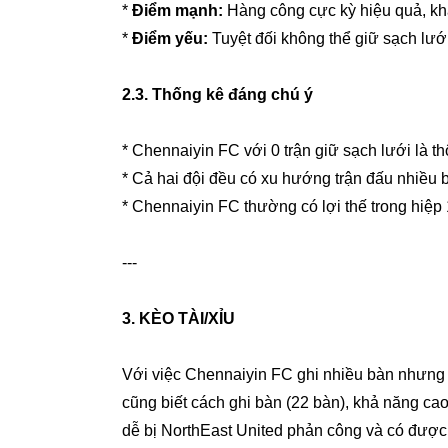
*
Điểm mạnh:
Hàng công cực kỳ hiệu quả, khả 
*
Điểm yếu:
Tuyệt đối không thể giữ sạch lưới
2.3. Thống kê đáng chú ý
* Chennaiyin FC với 0 trận giữ sạch lưới là 
* Cả hai đội đều có xu hướng trận đấu nhiều b
* Chennaiyin FC thường có lợi thế trong hiệp 
---
3. KÈO TÀI/XỈU
Với việc Chennaiyin FC ghi nhiều bàn nhưng k
cũng biết cách ghi bàn (22 bàn), khả năng ca
dễ bị NorthEast United phản công và có đượ