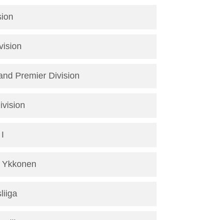
sion
vision
and Premier Division
ivision
I
d Ykkonen
liiga