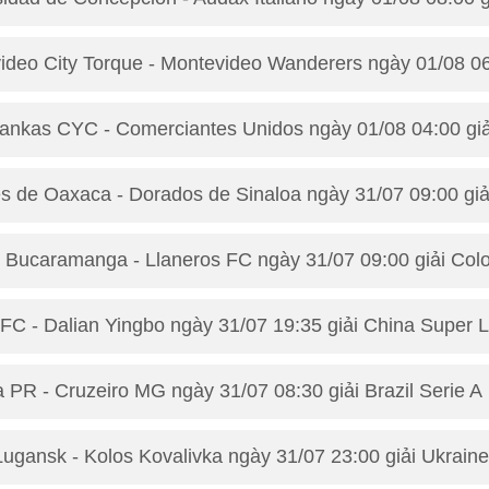
deo City Torque - Montevideo Wanderers ngày 01/08 06:
nkas CYC - Comerciantes Unidos ngày 01/08 04:00 giả
es de Oaxaca - Dorados de Sinaloa ngày 31/07 09:00 gi
o Bucaramanga - Llaneros FC ngày 31/07 09:00 giải Col
C - Dalian Yingbo ngày 31/07 19:35 giải China Super 
 PR - Cruzeiro MG ngày 31/07 08:30 giải Brazil Serie A
ugansk - Kolos Kovalivka ngày 31/07 23:00 giải Ukrain