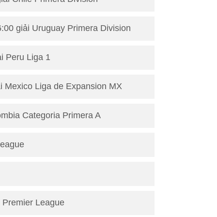
00 giải Uruguay Primera Division
i Peru Liga 1
ải Mexico Liga de Expansion MX
ombia Categoria Primera A
League
e Premier League