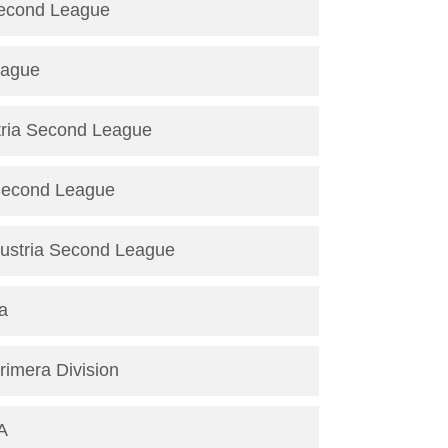
 Second League
eague
stria Second League
 Second League
Austria Second League
a
rimera Division
A